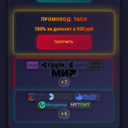
ПРОМОКОД: TACO
150% за депозит в 500 руб
ПОЛУЧИТЬ
+ 7
+ 5