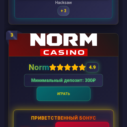
Hacksaw
+ 3
3
Norm
4.9
Минимальный депозит: 300₽
ИГРАТЬ
ПРИВЕТСТВЕННЫЙ БОНУС