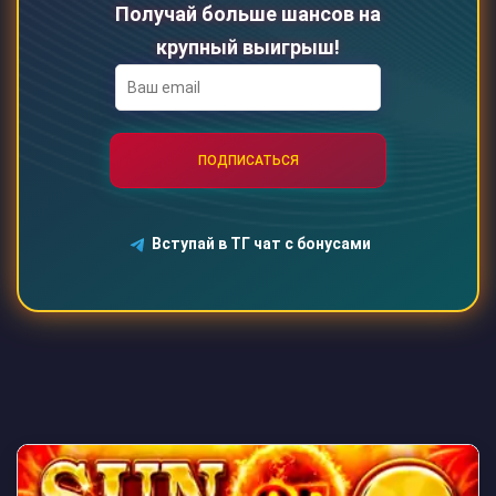
Получай больше шансов на
крупный выигрыш!
Вступай в ТГ чат с бонусами