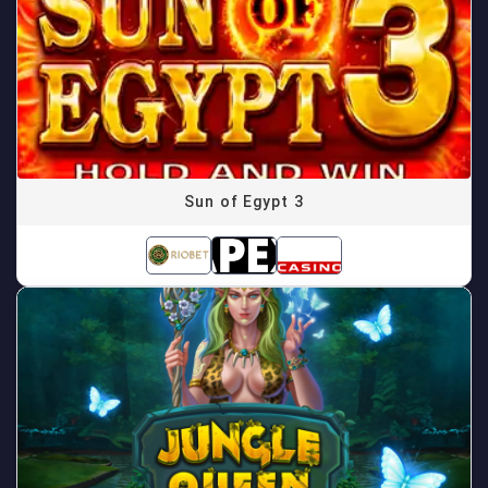
Sun of Egypt 3