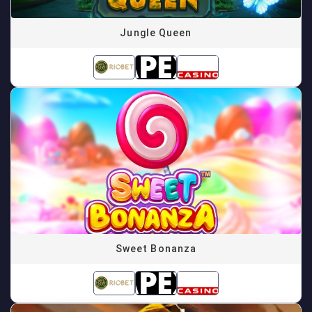
Jungle Queen
Sweet Bonanza