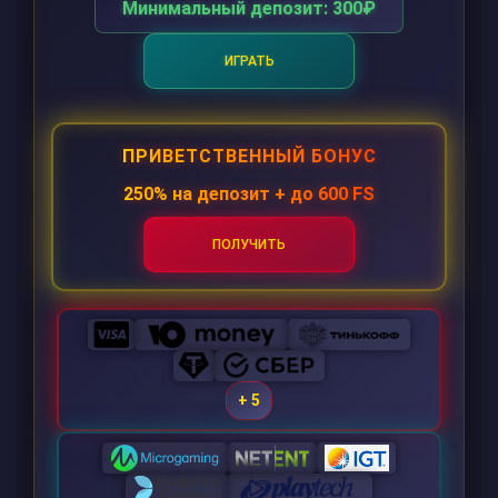
Минимальный депозит: 300₽
ИГРАТЬ
ПРИВЕТСТВЕННЫЙ БОНУС
250% на депозит + до 600 FS
ПОЛУЧИТЬ
+ 5