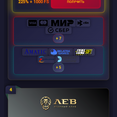
225% + 1000 FS
ПОЛУЧИТЬ
+ 7
+ 5
4