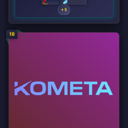
+ 5
10