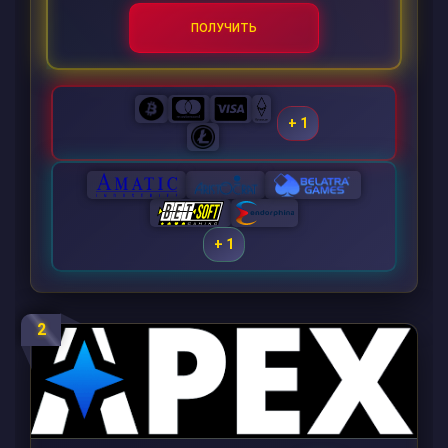
ПОЛУЧИТЬ
+ 1
+ 1
2