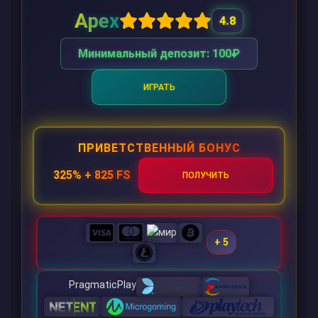
Apex
4.8
Минимальный депозит: 100₽
ИГРАТЬ
ПРИВЕТСТВЕННЫЙ БОНУС
325% + 825 FS
ПОЛУЧИТЬ
+ 5
PragmaticPlay