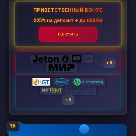
ПРИВЕТСТВЕННЫЙ БОНУС
225% на депозит + до 600 FS
ПОЛУЧИТЬ
+ 5
+ 5
15