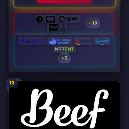
+ 19
+ 5
13