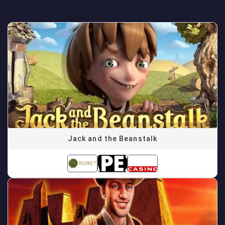
Jack and the Beanstalk