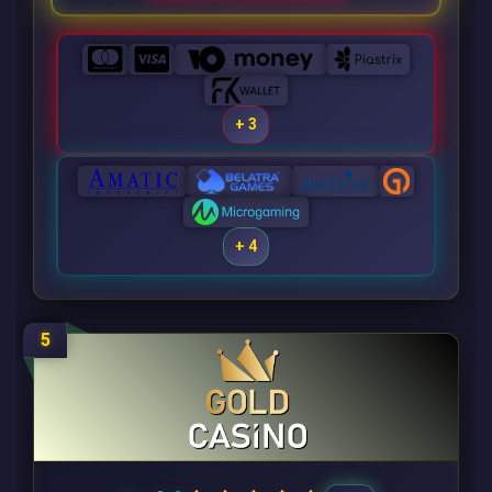
+ 3
+ 4
5