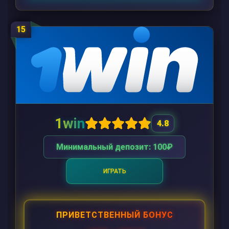
15
1win
4.8
Минимальный депозит: 100₽
ИГРАТЬ
ПРИВЕТСТВЕННЫЙ БОНУС