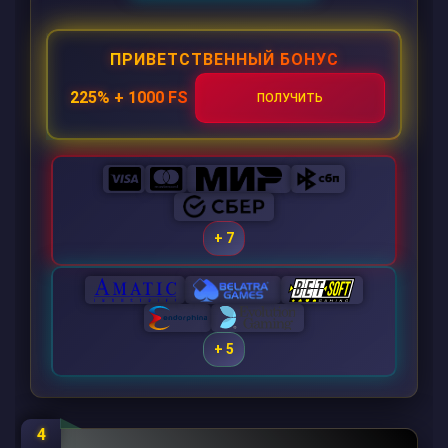
ПРИВЕТСТВЕННЫЙ БОНУС
225% + 1000 FS
ПОЛУЧИТЬ
+ 7
+ 5
4