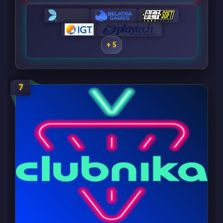
+ 5
7