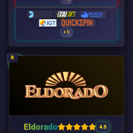
+ 5
8
Eldorado
4.5