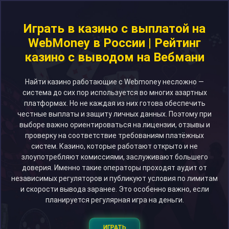
Играть в казино с выплатой на
WebMoney в России | Рейтинг
казино с выводом на Вебмани
Найти казино работающие с Webmoney несложно —
система до сих пор используется во многих азартных
платформах. Но не каждая из них готова обеспечить
честные выплаты и защиту личных данных. Поэтому при
выборе важно ориентироваться на лицензии, отзывы и
проверку на соответствие требованиям платёжных
систем. Казино, которые работают открыто и не
злоупотребляют комиссиями, заслуживают большего
доверия. Именно такие операторы проходят аудит от
независимых регуляторов и публикуют условия по лимитам
и скорости вывода заранее. Это особенно важно, если
планируется регулярная игра на деньги.
ИГРАТЬ