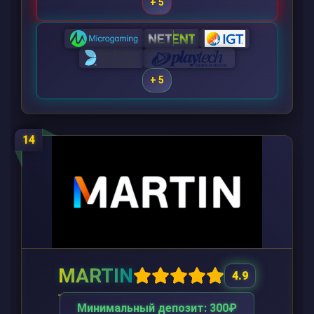
+ 5
+ 5
14
MARTIN
4.9
Минимальный депозит: 300₽