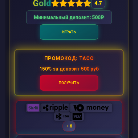
Gold
4.7
Минимальный депозит: 500₽
ИГРАТЬ
ПРОМОКОД: TACO
150% за депозит 500 руб
ПОЛУЧИТЬ
+ 6