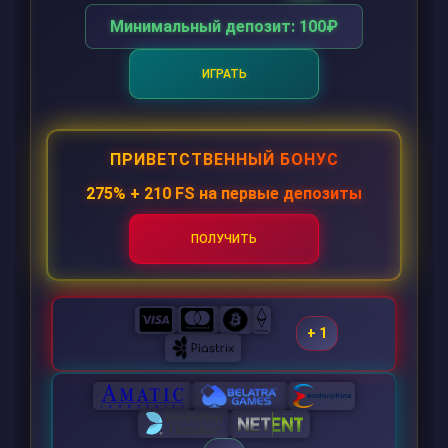
Минимальный депозит: 100₽
ИГРАТЬ
ПРИВЕТСТВЕННЫЙ БОНУС
275% + 210 FS на первые депозиты
ПОЛУЧИТЬ
+ 1