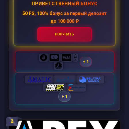
ПРИВЕТСТВЕННЫЙ БОНУС
50 FS, 100% бонус за первый депозит
до 100 000 ₽
ПОЛУЧИТЬ
+ 1
+ 1
2