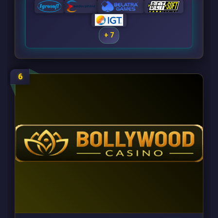
+ 7
6