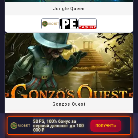
Jungle Queen
Gonzos Quest
50 FS, 100% бонус за
50 FS, 100% бонус за
первый депозит до 100
первый депозит до 100
ПОЛУЧИТЬ
ПОЛУЧИТЬ
000 ₽
000 ₽