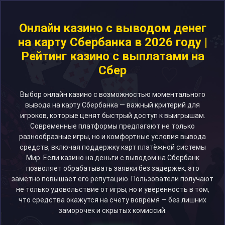
Онлайн казино с выводом денег
на карту Сбербанка в 2026 году |
Рейтинг казино с выплатами на
Сбер
Выбор онлайн казино с возможностью моментального
вывода на карту Сбербанка — важный критерий для
игроков, которые ценят быстрый доступ к выигрышам.
Современные платформы предлагают не только
разнообразные игры, но и комфортные условия вывода
средств, включая поддержку карт платёжной системы
Мир. Если казино на деньги с выводом на Сбербанк
позволяет обрабатывать заявки без задержек, это
заметно повышает его репутацию. Пользователи получают
не только удовольствие от игры, но и уверенность в том,
что средства окажутся на счету вовремя — без лишних
заморочек и скрытых комиссий.