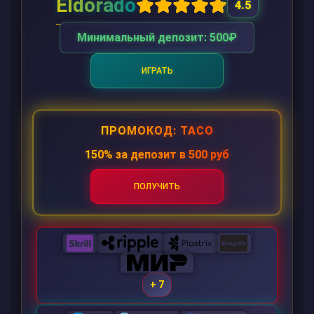
Eldorado
4.5
Минимальный депозит: 500₽
ИГРАТЬ
ПРОМОКОД: TACO
150% за депозит в 500 руб
ПОЛУЧИТЬ
+ 7