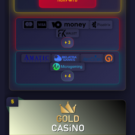
ПОЛУЧИТЬ
+ 3
+ 4
5