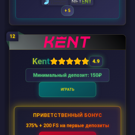
+ 5
12
Kent
4.9
Минимальный депозит: 150₽
ИГРАТЬ
ПРИВЕТСТВЕННЫЙ БОНУС
375% + 200 FS на первые депозиты