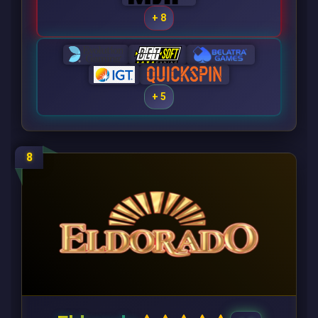
+ 8
+ 5
8