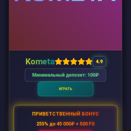
Kometa
4.9
Минимальный депозит: 100₽
ИГРАТЬ
ПРИВЕТСТВЕННЫЙ БОНУС
255% до 45 000₽ + 500 FS