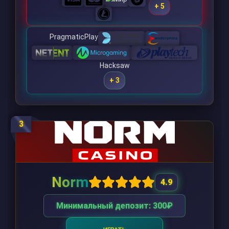
+ 5
PragmaticPlay
Hacksaw
+ 3
3
Norm
4.9
Минимальный депозит: 300₽