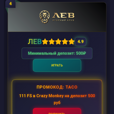
4
ЛЕВ
4.9
Минимальный депозит: 500₽
ИГРАТЬ
ПРОМОКОД: TACO
111 FS в Crazy Monkey на депозит 500
руб